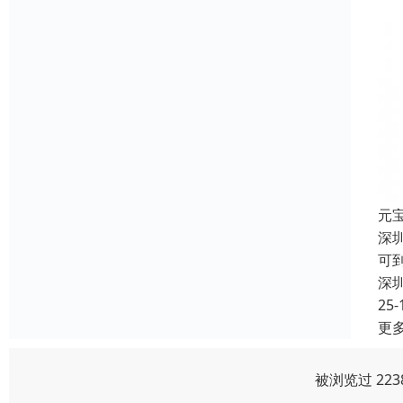
元
深
可
深
25-
更
被浏览过 22