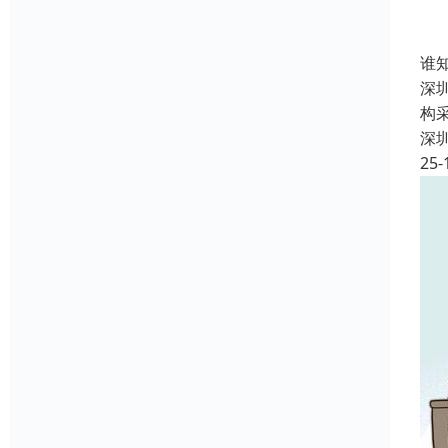
谁
深
构
深
25-