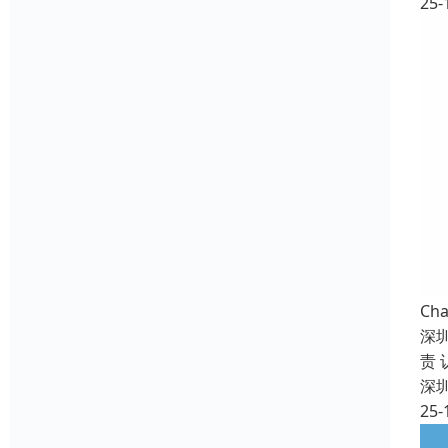
25-
Ch
深
责
深
25-