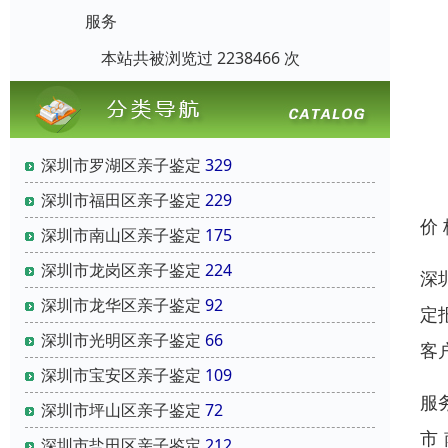
服务
本站共被浏览过 2238466 次
深圳市罗湖区亲子鉴定
329
深圳市福田区亲子鉴定
229
价
深圳市南山区亲子鉴定
175
深圳市龙岗区亲子鉴定
224
深
深圳市龙华区亲子鉴定
92
定
深圳市光明区亲子鉴定
66
客
深圳市宝安区亲子鉴定
109
服
深圳市坪山区亲子鉴定
72
市
深圳市盐田区亲子鉴定
212