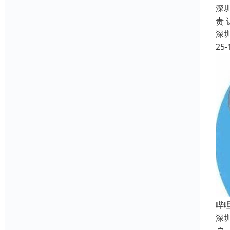
深
责
深
25-
哔
深