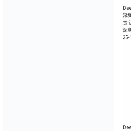
De
深
责
深
25-
De