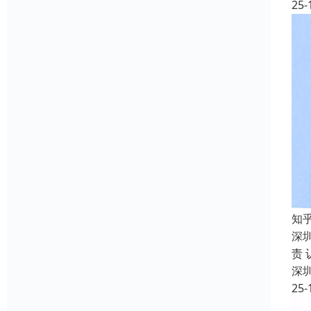
25-
知
深
责
深
25-