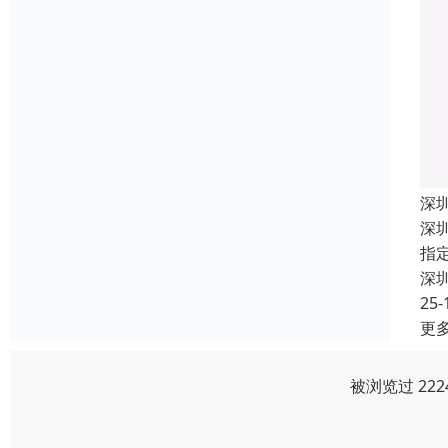
深
深
指
深
25-
更
被浏览过 22