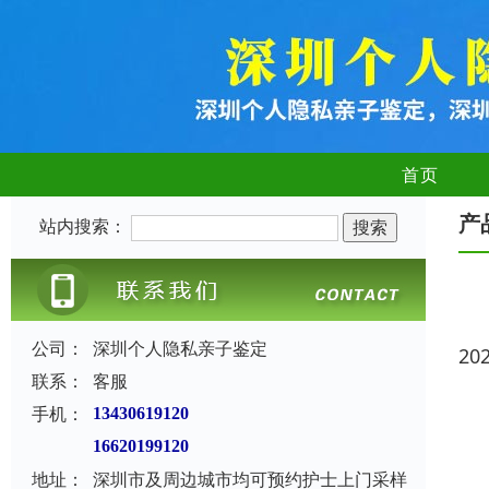
首页
产
站内搜索：
公司：
深圳个人隐私亲子鉴定
20
联系：
客服
手机：
13430619120
16620199120
地址：
深圳市及周边城市均可预约护士上门采样