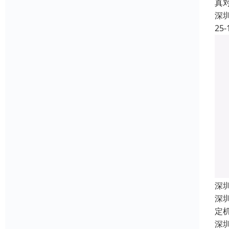
真
深
25-
深
深
定
深