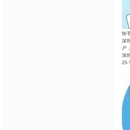
快
深
户
深
25-