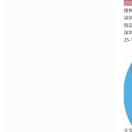
搜
深
指
深
25-
元