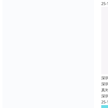
25-
深
深
真
深
25-