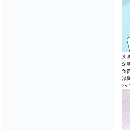
头
深
负
深
25-