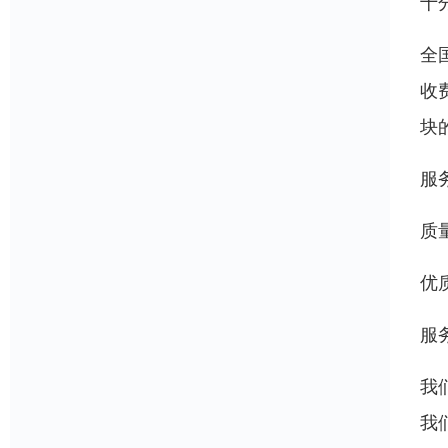
十
全
收
块
服
质
优
服
我
我