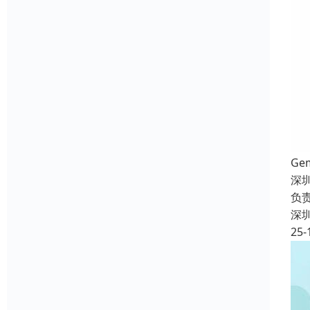
Ge
深
负
深
25-