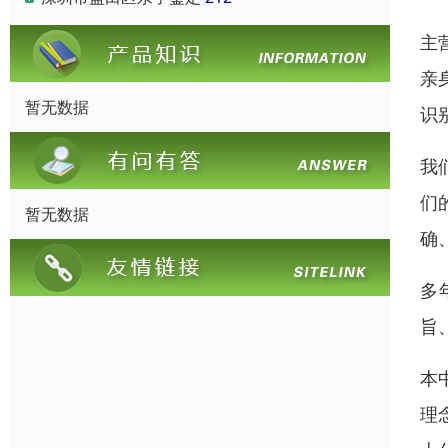
主
亲
暂无数据
识
我
们
暂无数据
确
多
旨
本
理