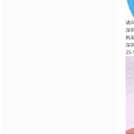
请
深
构
深
25-