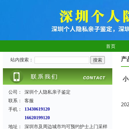
首页
产
站内搜索：
小
公司：
深圳个人隐私亲子鉴定
联系：
客服
20
手机：
13430619120
16620199120
地址：
深圳市及周边城市均可预约护士上门采样