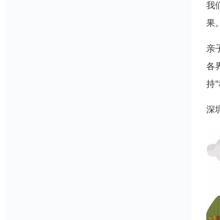
我
果
亲
各
持
深