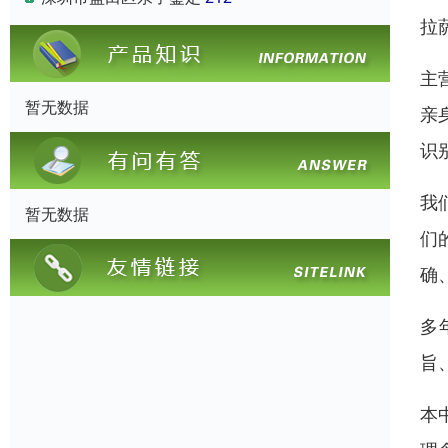
拉
主
暂无数据
亲
识
我
暂无数据
们
确
多
旨
本