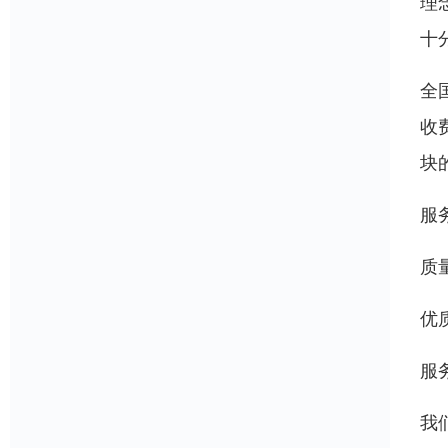
理
十
全
收
块
服
质
优
服
我